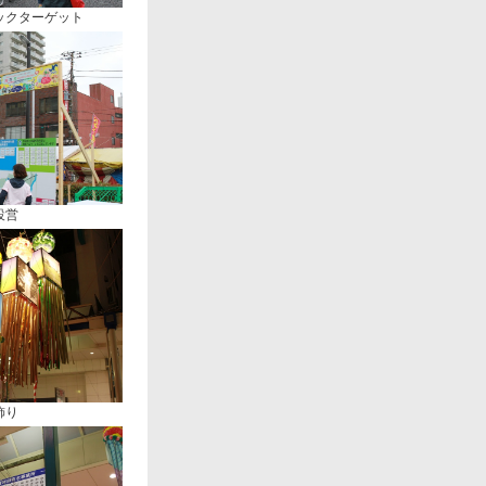
ックターゲット
設営
飾り