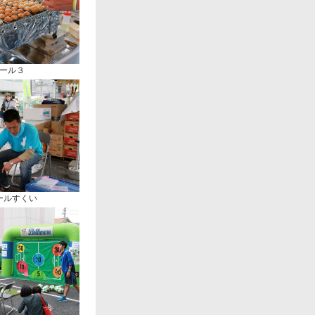
ール３
ールすくい