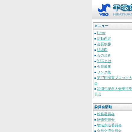
メニュー
Home
■
活動内容
■
会長挨拶
■
組織図
■
会の歩み
■
YEGとは
■
会員募集
■
リンク集
■
第27回関東ブロック
■
会
20周年記念大会実行
■
員会
委員会活動
総務委員会
■
研修委員会
■
地域創造委員会
■
会員交流委員会
■