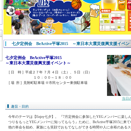
七夕定例会 BeActive平塚2015 ～東日本大震災復興支援イベン
七夕定例会 BeActive平塚2015
～東日本大震災復興支援イベント～
[ 日 時 ] 平成２７年 ７月 ４日 （土）、５日 （日）
１０：００～１８：００
[ 場 所 ] 見附町駐車場 ※市民センター東側駐車場
当日
趣旨・目的
今年のテーマは【Enjoy七夕】。 『7月定例会に参加したYEGメンバーに楽
つりをもっとYEGメンバーに知ってもらう』ために、BeActive平塚2015に
他の単会を始め、家族にも笑顔でおもてなしができる時間や人に余裕のあるス