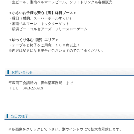
・生ビール、湘南ベルマーレビール、ソフトドリンクも各種販売
＜小さいお子様も安心【遊】縁日ブース＞
・縁日（射的、スーパーボールすくい）
・湘南ベルマーレ キックターゲット
・横浜ビー・コルセアーズ フリースローゲーム
＜ゆっくり休む【憩】エリア＞
・テーブルと椅子をご用意 １００席以上！
※内容は変更になる場合がございますのでご了承ください。
お問い合わせ
平塚商工会議所内 青年部事務局 まで
ＴＥＬ 0463-22-3939
当日の様子
※各画像をクリックして下さい。別ウインドウにて拡大表示致します。