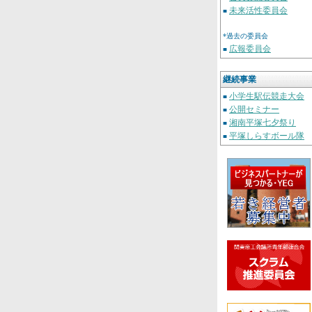
未来活性委員会
■
*過去の委員会
広報委員会
■
継続事業
小学生駅伝競走大会
■
公開セミナー
■
湘南平塚七夕祭り
■
平塚しらすボール隊
■