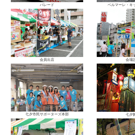
パレード
ベルマーレ・キ
会員出店
会場
七夕市民サポーターズ本部
七夕