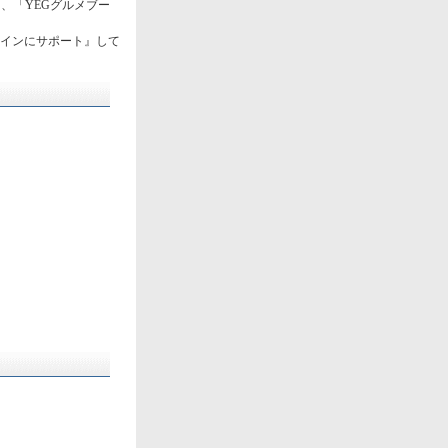
、「YEGグルメブー
インにサポート』して