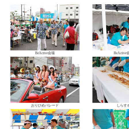
BeActive会場
BeActi
おりひめパレード
しらす