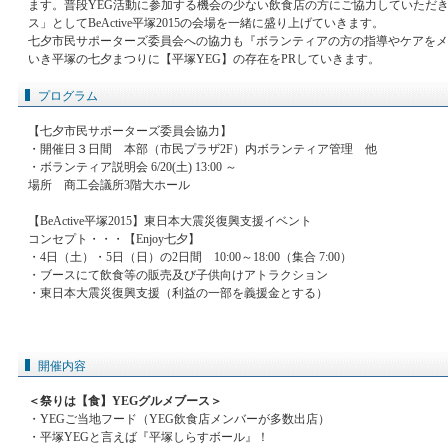
ます。普段YEG活動に参加する機会の少ない飲食店の方にご協力していただき
ス」としてBeActive平塚2015の会場を一緒に盛り上げていきます。
七夕市民サポーターズ委員会への協力も『ボランティアの方の指導やケアをメ
いき平塚の七夕まつりに【平塚YEG】の存在をPRしていきます。
プログラム
【七夕市民サポーターズ委員会協力】
・開催日３日間 本部（市民プラザ2F）内ボランティア管理 他
・ボランティア説明会 6/20(土) 13:00 ～
場所 商工会議所3階大ホール
【BeActive平塚2015】東日本大震災復興支援イベント
コンセプト・・・【Enjoy七夕】
・4日（土）・5日（日）の2日間 10:00～18:00（集合 7:00）
・ブースにて飲食等の販売及び子供向けアトラクション
・東日本大震災復興支援（利益の一部を義援金とする）
開催内容
＜祭りは【食】YEGグルメブース＞
・YEGご当地フード（YEG飲食店メンバーが多数出店）
・平塚YEGと言えば『平塚しらすボール』！